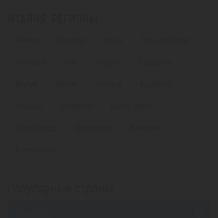
ИТАЛИЯ. РЕГИОНЫ
Римини
Сицилия
Искья
Лидо ди Езоло
Риччионе
Рим
Лигурия
Сардиния
Апулия
Милан
Тоскана
Кампания
Линьяно
Сорренто
Абано Терме
Озеро Гарда
Флоренция
Венеция
Кампителло
Популярные страны
из Актобе