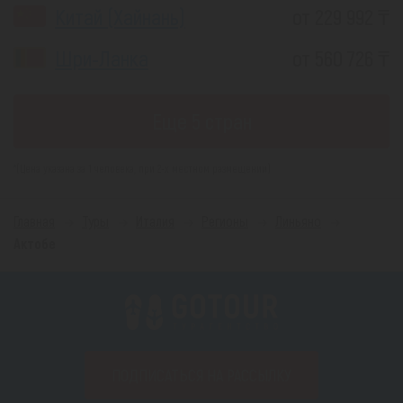
Китай (Хайнань)
от 229 992 ₸
Шри-Ланка
от 560 726 ₸
Еще 5 стран
*(Цена указана за 1 человека, при 2-х местном размещении)
Главная
Туры
Италия
Регионы
Линьяно
Актобе
ПОДПИСАТЬСЯ НА РАССЫЛКУ