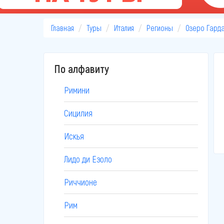
Главная
Туры
Италия
Регионы
Озеро Гард
По алфавиту
Римини
Сицилия
Искья
Лидо ди Езоло
Риччионе
Рим