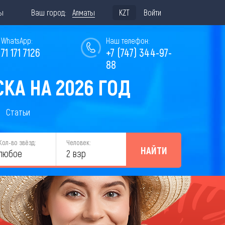
ы
Ваш город:
Алматы
KZT
Войти
WhatsApp:
Наш телефон:
771 171 7126
+7 (747) 344-97-
88
КА НА 2026 ГОД
Статьи
Кол-во звёзд:
Человек:
НАЙТИ
любое
2 взр