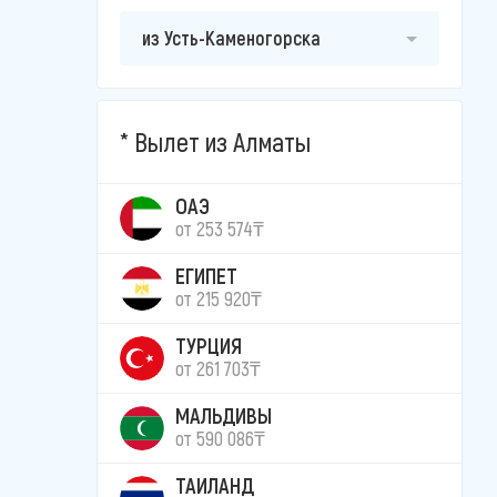
из Усть-Каменогорска
Вылет из Алматы
ОАЭ
от 253 574₸
ЕГИПЕТ
от 215 920₸
ТУРЦИЯ
от 261 703₸
МАЛЬДИВЫ
от 590 086₸
ТАИЛАНД