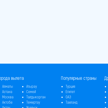
орода вылета
Популярные страны
Д
Алматы
Атырау
Турция
Астана
Семей
Египет
Москва
Талдыкорган
ОАЭ
Актобе
Темиртау
Таиланд
Актау
Уральск