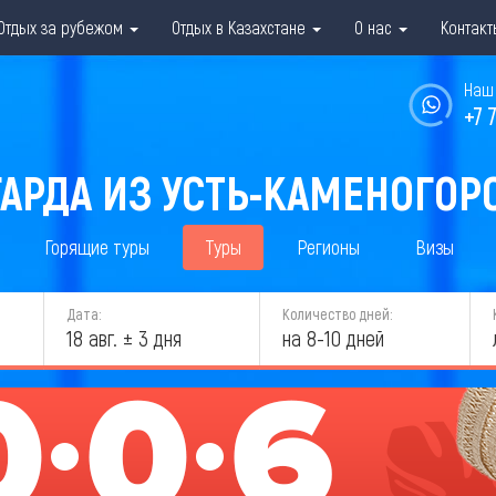
Отдых за рубежом
Отдых в Казахстане
О нас
Контакт
Наш 
+7 
ГАРДА ИЗ УСТЬ-КАМЕНОГОРС
Горящие туры
Туры
Регионы
Визы
Дата:
Количество дней:
18 авг. ± 3 дня
на 8-10 дней