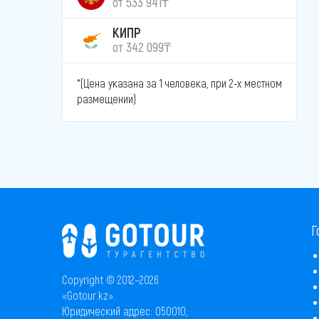
от 533 941₸
КИПР
от 342 099₸
*(Цена указана за 1 человека, при 2-х местном
размещении)
Г
Copyright © 2012–2026
«Gotour.kz».
Юридический адрес: 050010,