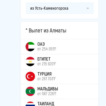
из Усть-Каменогорска
Вылет из Алматы
ОАЭ
от 254 051₸
ЕГИПЕТ
от 215 920₸
ТУРЦИЯ
от 261 703₸
МАЛЬДИВЫ
от 587 226₸
ТАИЛАНД