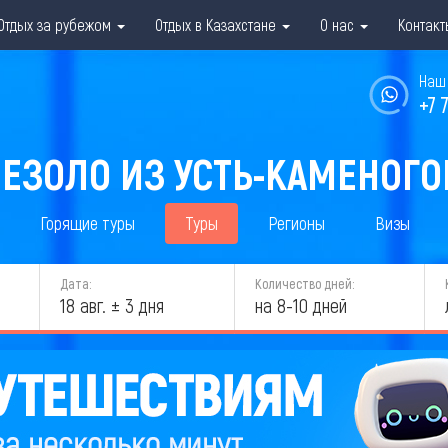
Отдых за рубежом
Отдых в Казахстане
О нас
Контакт
Наш 
+7 
 ЕЗОЛО ИЗ УСТЬ-КАМЕНОГОР
Горящие туры
Туры
Регионы
Визы
Дата:
Количество дней:
18 авг. ± 3 дня
на 8-10 дней