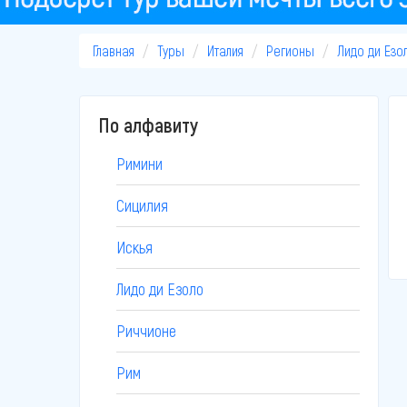
Главная
Туры
Италия
Регионы
Лидо ди Езо
По алфавиту
Римини
Сицилия
Искья
Лидо ди Езоло
Риччионе
Рим