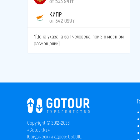
от 533 941₸
КИПР
от 342 099₸
*(Цена указана за 1 человека, при 2-х местном
размещении)
Г
Copyright © 2012–2026
«Gotour.kz».
Юридический адрес: 050010,