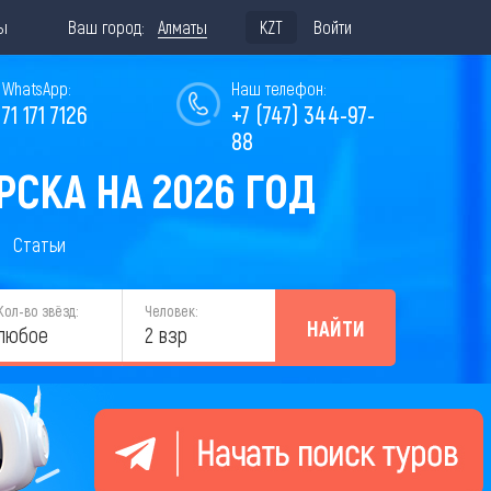
ы
Ваш город:
Алматы
KZT
Войти
WhatsApp:
Наш телефон:
771 171 7126
+7 (747) 344-97-
88
СКА НА 2026 ГОД
Статьи
Кол-во звёзд:
Человек:
НАЙТИ
любое
2 взр