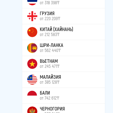
от 318 398₸
ГРУЗИЯ
от 220 209₸
КИТАЙ (ХАЙНАНЬ)
от 212 583₸
ШРИ-ЛАНКА
от 562 440₸
ВЬЕТНАМ
от 245 471₸
МАЛАЙЗИЯ
от 385 128₸
БАЛИ
от 742 612₸
ЧЕРНОГОРИЯ