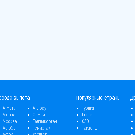
орода вылета
Популярные страны
Д
Алматы
Атырау
Турция
Астана
Семей
Египет
Москва
Талдыкорган
ОАЭ
Актобе
Темиртау
Таиланд
Актау
Уральск