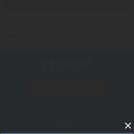
Еще 6 стран
*(Цена указана за 1 человека, при 2-х местном размещении)
Главная
Туры
Кипр
Регионы
Протарас
Атырау
ПОДПИСАТЬСЯ НА РАССЫЛКУ
Copyright © 2012–2026 «Gotour.kz».
Юридический адрес: 050010, Республика
Казахстан, г. Алматы, Бостандыкский район,
пр. Назарбаева д. 193, н.п. 66
БИН 180940008518
Сайт не является публичной офертой