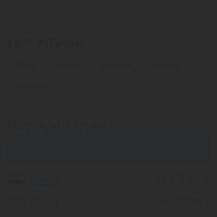
КИПР. РЕГИОНЫ
Пафос
Ларнака
Айя-Напа
Лимассол
Протарас
Популярные страны
из Атырау
Египет
от 336 104 ₸
Турция
от 283 915 ₸