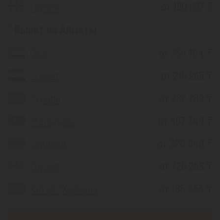
Грузия
от 190 697 ₸
Вылет из Алматы
ОАЭ
от 254 104 ₸
Египет
от 215 965 ₸
Турция
от 262 289 ₸
Мальдивы
от 587 349 ₸
Таиланд
от 320 849 ₸
Грузия
от 220 256 ₸
Китай (Хайнань)
от 185 453 ₸