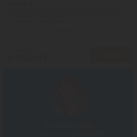
ATLANTICA SEA BREEZE (ADULTS ONLY) 4*
Протарас из города Алматы
с 09.08 на 5 дней, Все включено
На 1 человека
от 734,601 ₸
ПОДРОБНЕЕ
от 596,224 ₸
Оставьте номер
и мы вам перезвоним!