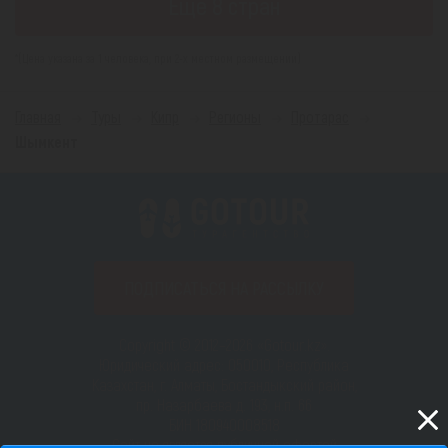
Еще 8 стран
*(Цена указана за 1 человека, при 2-х местном размещении)
Главная
Туры
Кипр
Регионы
Протарас
Шымкент
ПОДПИСАТЬСЯ НА РАССЫЛКУ
Copyright © 2012–2026 «Gotour.kz».
Юридический адрес: 050010, Республика
Казахстан, г. Алматы, Бостандыкский район,
пр. Назарбаева д. 193, н.п. 66
БИН 180940008518
Сайт не является публичной офертой