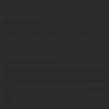
КИПР. РЕГИОНЫ
Пафос
Ларнака
Айя-Напа
Лимассол
Протарас
Популярные страны
из Шымкента
Египет
от 277 036 ₸
Турция
от 257 968 ₸