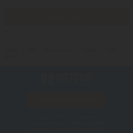
Еще 5 стран
*(Цена указана за 1 человека, при 2-х местном размещении)
Главная
Туры
Китай (Хайнань)
Регионы
Пекин
Актау
ПОДПИСАТЬСЯ НА РАССЫЛКУ
Copyright © 2012–2026 «Gotour.kz».
Юридический адрес: 050010, Республика
Казахстан, г. Алматы, Бостандыкский район,