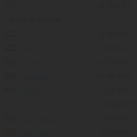
Грузия
от 164 230 ₸
Вылет из Алматы
ОАЭ
от 253 247 ₸
Египет
от 263 244 ₸
Турция
от 254 412 ₸
Мальдивы
от 586 468 ₸
Таиланд
от 317 987 ₸
Грузия
от 219 925 ₸
Китай (Хайнань)
от 218 973 ₸
Шри-Ланка
от 561 714 ₸