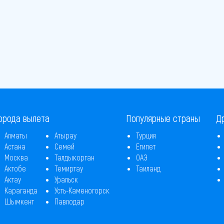
орода вылета
Популярные страны
Д
Алматы
Атырау
Турция
Астана
Семей
Египет
Москва
Талдыкорган
ОАЭ
Актобе
Темиртау
Таиланд
Актау
Уральск
Караганда
Усть-Каменогорск
Шымкент
Павлодар