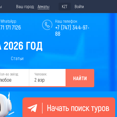
ы
Ваш город:
Алматы
KZT
Войти
WhatsApp:
Наш телефон:
771 171 7126
+7 (747) 344-97-
88
 2026 ГОД
Статьи
Кол-во звёзд:
Человек:
НАЙТИ
любое
2 взр