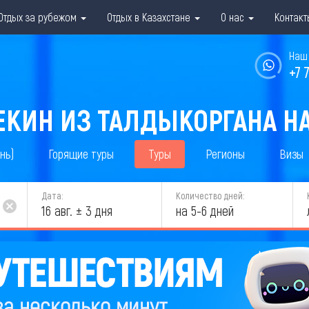
Отдых за рубежом
Отдых в Казахстане
О нас
Контакт
Наш 
+7 
ЕКИН ИЗ ТАЛДЫКОРГАНА НА
нь)
Горящие туры
Туры
Регионы
Визы
Дата:
Количество дней:
16 авг. ± 3 дня
на 5-6 дней