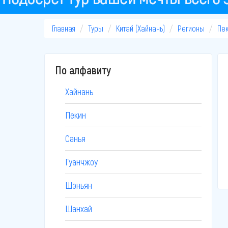
Главная
Туры
Китай (Хайнань)
Регионы
Пе
По алфавиту
Хайнань
Пекин
Санья
Гуанчжоу
Шэньян
Шанхай