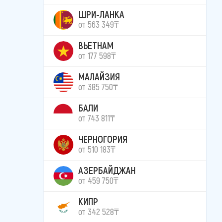
ШРИ-ЛАНКА
от 563 349₸
ВЬЕТНАМ
от 177 598₸
МАЛАЙЗИЯ
от 385 750₸
БАЛИ
от 743 811₸
ЧЕРНОГОРИЯ
от 510 183₸
АЗЕРБАЙДЖАН
от 459 750₸
КИПР
от 342 528₸