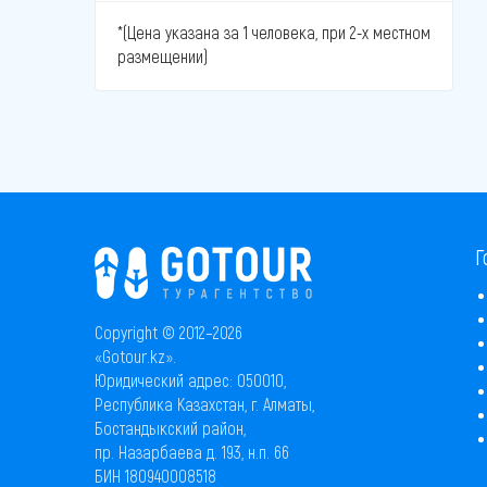
*(Цена указана за 1 человека, при 2-х местном
размещении)
Г
Copyright © 2012–2026
«Gotour.kz».
Юридический адрес: 050010,
Республика Казахстан, г. Алматы,
Бостандыкский район,
пр. Назарбаева д. 193, н.п. 66
БИН 180940008518