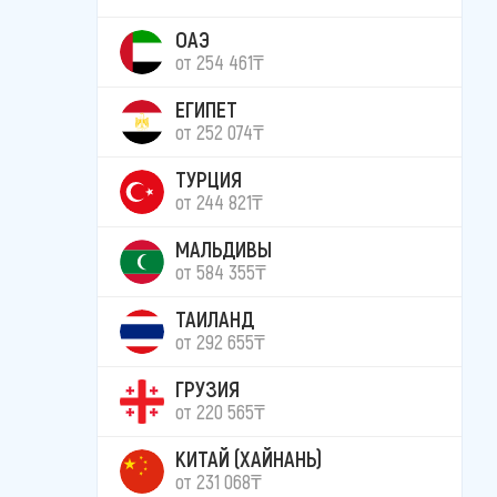
ОАЭ
от 254 461₸
ЕГИПЕТ
от 252 074₸
ТУРЦИЯ
от 244 821₸
МАЛЬДИВЫ
от 584 355₸
ТАИЛАНД
от 292 655₸
ГРУЗИЯ
от 220 565₸
КИТАЙ (ХАЙНАНЬ)
от 231 068₸