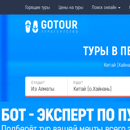
Горящие туры
Цены на туры
Поиск онлайн
ТУРЫ В П
Китай (Хайна
Откуда?
Куда?
Из Алматы