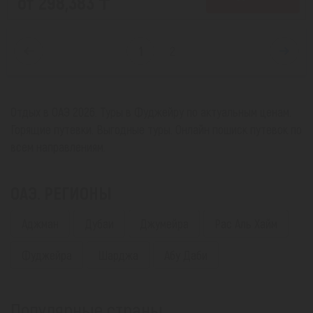
от 298,383 ₸
1
2
Отдых в ОАЭ 2026. Туры в Фуджейру по актуальным ценам.
Горящие путевки. Выгодные туры. Онлайн пошиск путевок по
всем направлениям.
ОАЭ. РЕГИОНЫ
Аджман
Дубаи
Джумейра
Рас Аль Хайм
Фуджейра
Шарджа
Абу Даби
Популярные страны