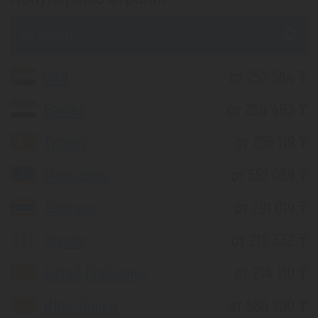
из Алматы
ОАЭ
от 252 564 ₸
Египет
от 254 463 ₸
Турция
от 255 119 ₸
Мальдивы
от 581 089 ₸
Таиланд
от 291 019 ₸
Грузия
от 219 332 ₸
Китай (Хайнань)
от 214 110 ₸
Шри-Ланка
от 560 200 ₸