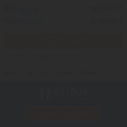
Вьетнам
от 226 453 ₸
Малайзия
от 383 594 ₸
Еще 3 страны
*(Цена указана за 1 человека, при 2-х местном размещении)
Главная
Туры
ОАЭ
Регионы
Шарджа
ПОДПИСАТЬСЯ НА РАССЫЛКУ