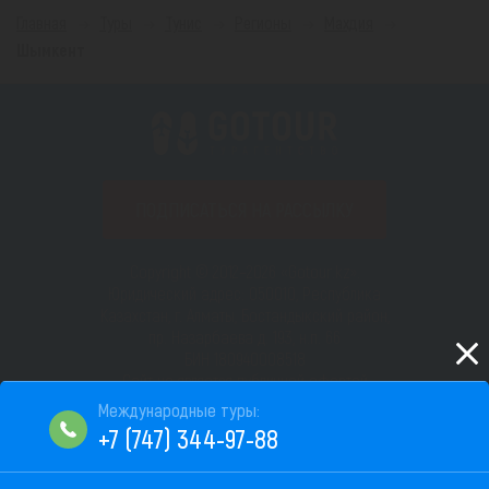
Главная
Туры
Тунис
Регионы
Махдия
Шымкент
ПОДПИСАТЬСЯ НА РАССЫЛКУ
Copyright © 2012–2026 «Gotour.kz».
Юридический адрес: 050010, Республика
Казахстан, г. Алматы, Бостандыкский район,
пр. Назарбаева д. 193, н.п. 66
БИН 180940008518
Сайт не является публичной офертой
Пользовательское соглашение
+7 (747) 344-97-88