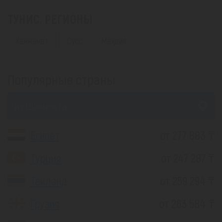
ТУНИС. РЕГИОНЫ
Хаммамет
Сусс
Махдия
Популярные страны
из Шымкента
Египет
от 277 883 ₸
Турция
от 247 287 ₸
Таиланд
от 259 294 ₸
Грузия
от 263 584 ₸