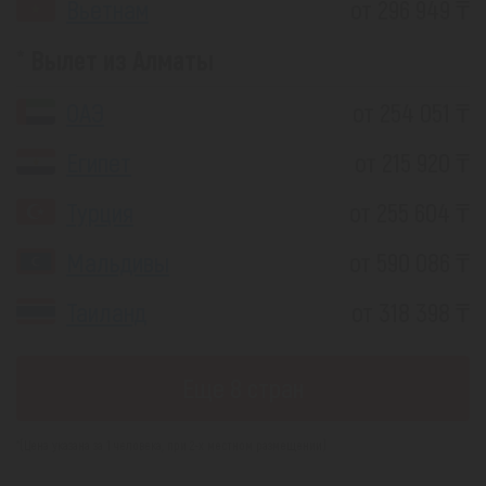
Вьетнам
от 296 949 ₸
Вылет из Алматы
ОАЭ
от 254 051 ₸
Египет
от 215 920 ₸
Турция
от 255 604 ₸
Мальдивы
от 590 086 ₸
Таиланд
от 318 398 ₸
Еще 8 стран
*(Цена указана за 1 человека, при 2-х местном размещении)