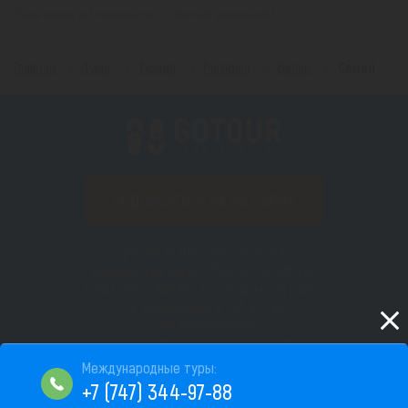
*(Цена указана за 1 человека, при 2-х местном размещении)
Главная
Туры
Турция
Регионы
Белек
Семей
ПОДПИСАТЬСЯ НА РАССЫЛКУ
Copyright © 2012–2026 «Gotour.kz».
Юридический адрес: 050010, Республика
Казахстан, г. Алматы, Бостандыкский район,
пр. Назарбаева д. 193, н.п. 66
БИН 180940008518
Сайт не является публичной офертой
Пользовательское соглашение
+7 (747) 344-97-88