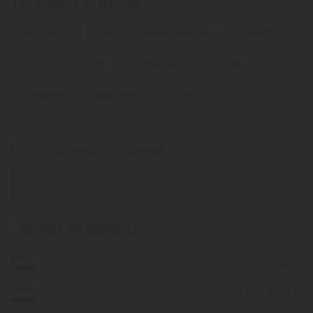
ТУРЦИЯ. РЕГИОНЫ
Анталия
Белек
Инжекум-Аланья
Кемер
Сиде
Бодрум
Мармарис
Фетхие
Даламан
Саригерме
Турунч
Популярные страны
из Семея
Вылет из Алматы
ОАЭ
от 253 574 ₸
Египет
от 215 920 ₸