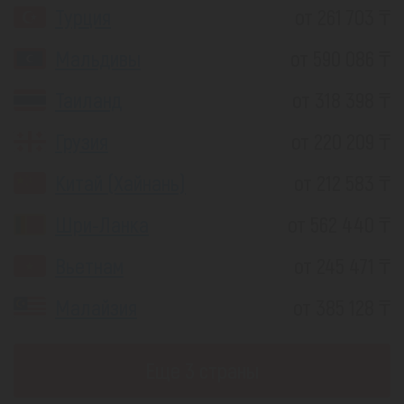
Турция
от 261 703 ₸
Мальдивы
от 590 086 ₸
Таиланд
от 318 398 ₸
Грузия
от 220 209 ₸
Китай (Хайнань)
от 212 583 ₸
Шри-Ланка
от 562 440 ₸
Вьетнам
от 245 471 ₸
Малайзия
от 385 128 ₸
Еще 3 страны