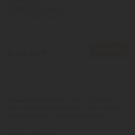
AYDINBEY FAMOUS RESORT 5*
Белек из города Шымкент
с 13.08 на 8 дней, Все включено
На 1 человека
от 868,002 ₸
ПОДРОБНЕЕ
от 814,876 ₸
1
2
3
Роскошный и элитный отдых в Турции. Туры в Белек из
Семея по доступным ценам. Горящие путевки. Семейные
отели. Все включено.. Отдых с детьми в Турции.