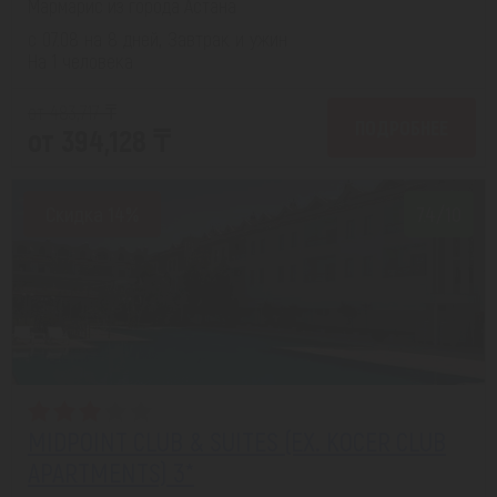
Мармарис из города Астана
с 07.08 на 8 дней, Завтрак и ужин
На 1 человека
от 483,717 ₸
ПОДРОБНЕЕ
от 394,128 ₸
Скидка 14%
7.4/10
MIDPOINT CLUB & SUITES (EX. KOCER CLUB
APARTMENTS) 3*