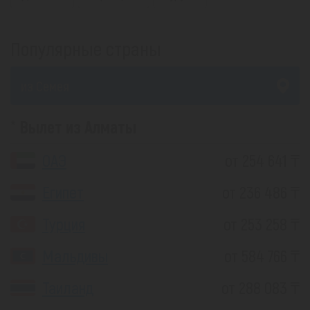
Популярные страны
из Семея
Вылет из Алматы
ОАЭ
от 254 641 ₸
Египет
от 236 486 ₸
Турция
от 253 258 ₸
Мальдивы
от 584 766 ₸
Таиланд
от 288 083 ₸