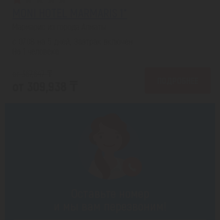
MONI HOTEL MARMARIS 1*
Мармарис из города Алматы
с 07.08 на 5 дней, Завтрак включен
На 1 человека
от 367,647 ₸
ПОДРОБНЕЕ
от 309,938 ₸
Оставьте номер
и мы вам перезвоним!