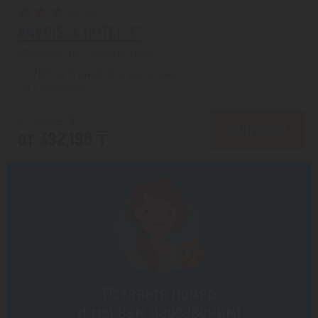
ANERISSA HOTEL 3*
Мармарис из города Астана
с 07.08 на 8 дней, Все включено
На 1 человека
от 487,327 ₸
ПОДРОБНЕЕ
от 392,196 ₸
Оставьте номер
и мы вам перезвоним!