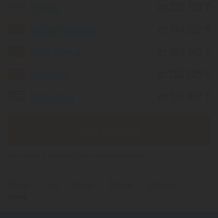
Грузия
от 220 720 ₸
Китай (Хайнань)
от 247 952 ₸
Шри-Ланка
от 563 745 ₸
Вьетнам
от 253 685 ₸
Малайзия
от 367 867 ₸
Еще 3 страны
*(Цена указана за 1 человека, при 2-х местном размещении)
Главная
Туры
Турция
Регионы
Мармарис
Семей