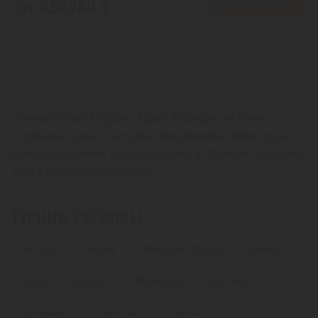
от 456,780 ₸
1
2
Пляжный отдых в Турции. Туры в Мармарис из Семея.
Актуальные цены и выгодные предложения. Поиск туров по
всем направлениям. Горящие путевки в Мармарис. Выгодные
туры и лучшие предложения.
ТУРЦИЯ. РЕГИОНЫ
Анталия
Белек
Инжекум-Аланья
Кемер
Сиде
Бодрум
Мармарис
Фетхие
Даламан
Саригерме
Турунч