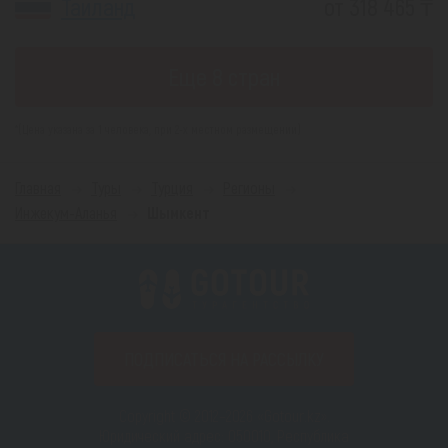
Таиланд
от 318 465 ₸
Еще 8 стран
*(Цена указана за 1 человека, при 2-х местном размещении)
Главная
Туры
Турция
Регионы
Инжекум-Аланья
Шымкент
ПОДПИСАТЬСЯ НА РАССЫЛКУ
Copyright © 2012–2026 «Gotour.kz».
Юридический адрес: 050010, Республика