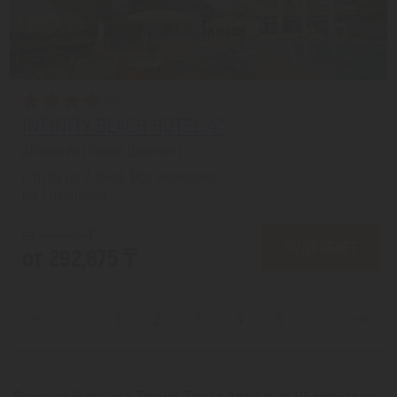
INFINITY BEACH HOTEL 4*
Аланья из города Шымкент
с 01.09 на 7 дней, Все включено
На 1 человека
от 347,409 ₸
ПОДРОБНЕЕ
от 292,875 ₸
1
2
3
4
5
Роскошный отдых в Турции. Туры в Аланью из Шымкента по