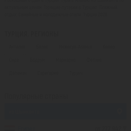
актуальным ценам. Горящие путевки в Турцию. Пляжный
отдых. Семейные и молодежные отели. Турция 2026.
ТУРЦИЯ. РЕГИОНЫ
Анталия
Белек
Инжекум-Аланья
Кемер
Сиде
Бодрум
Мармарис
Фетхие
Даламан
Саригерме
Турунч
Популярные страны
из Шымкента
Египет
от 277 942 ₸