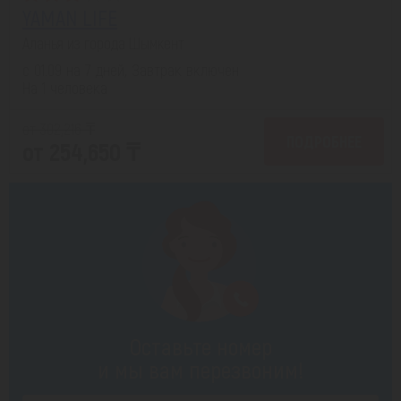
YAMAN LIFE
Аланья из города Шымкент
с 01.09 на 7 дней, Завтрак включен
На 1 человека
от 302,216 ₸
ПОДРОБНЕЕ
от 254,650 ₸
Оставьте номер
и мы вам перезвоним!