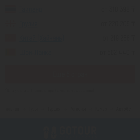
Таиланд
от 318 398 ₸
Грузия
от 220 209 ₸
Китай (Хайнань)
от 219 256 ₸
Шри-Ланка
от 562 440 ₸
Еще 5 стран
*(Цена указана за 1 человека, при 2-х местном размещении)
Главная
Туры
Турция
Регионы
Кемер
Актобе