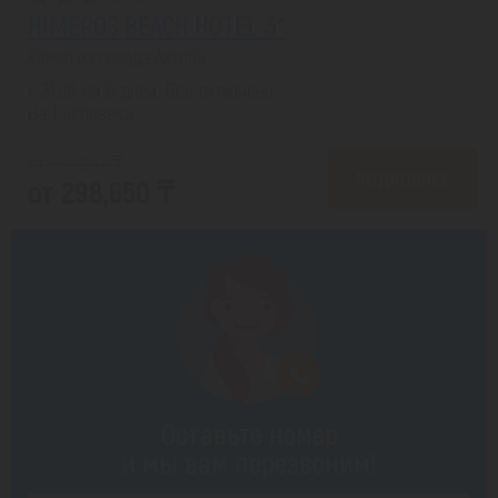
HIMEROS BEACH HOTEL 3*
Кемер из города Актобе
с 31.08 на 8 дней, Все включено
На 1 человека
от 362,892 ₸
ПОДРОБНЕЕ
от 298,650 ₸
Оставьте номер
и мы вам перезвоним!