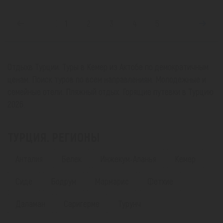
1
2
3
4
5
Отдыхв Турции. Туры в Кемер из Актобе по демократичным
ценам. Поиск туров по всем направлениям. Молодежные и
семейные отели. Пляжный отдых. Горящие путевки в Турцию
2026.
ТУРЦИЯ. РЕГИОНЫ
Анталия
Белек
Инжекум-Аланья
Кемер
Сиде
Бодрум
Мармарис
Фетхие
Даламан
Саригерме
Турунч