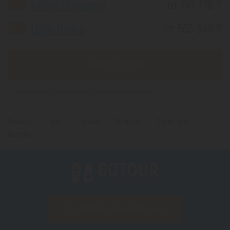
Китай (Хайнань)
от 247 778 ₸
Шри-Ланка
от 563 349 ₸
Еще 5 стран
*(Цена указана за 1 человека, при 2-х местном размещении)
Главная
Туры
Турция
Регионы
Саригерме
Актобе
ПОДПИСАТЬСЯ НА РАССЫЛКУ