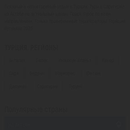
Пляжный и неповторимый отдых в Турции. Туры в Саригерме
из Актобе по актуальным ценам. Поиск туров по всем
направлениям. Только провереннные туроператоры. Горящие
путевкив 2026.
ТУРЦИЯ. РЕГИОНЫ
Анталия
Белек
Инжекум-Аланья
Кемер
Сиде
Бодрум
Мармарис
Фетхие
Даламан
Саригерме
Турунч
Популярные страны
из Актобе