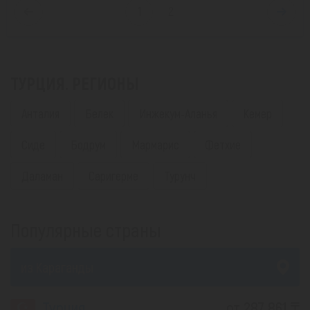
1
2
ТУРЦИЯ. РЕГИОНЫ
Анталия
Белек
Инжекум-Аланья
Кемер
Сиде
Бодрум
Мармарис
Фетхие
Даламан
Саригерме
Турунч
Популярные страны
из Караганды
Турция
от 287 861 ₸