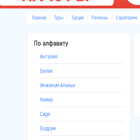
Главная
Туры
Турция
Регионы
Саригерме
По алфавиту
Анталия
Белек
Инжекум-Аланья
Кемер
Сиде
Бодрум