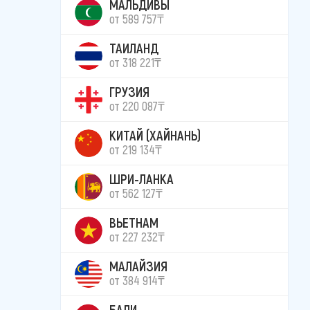
МАЛЬДИВЫ
от 589 757₸
ТАИЛАНД
от 318 221₸
ГРУЗИЯ
от 220 087₸
КИТАЙ (ХАЙНАНЬ)
от 219 134₸
ШРИ-ЛАНКА
от 562 127₸
ВЬЕТНАМ
от 227 232₸
МАЛАЙЗИЯ
от 384 914₸
БАЛИ