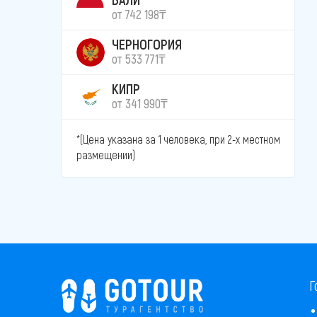
от 742 198₸
ЧЕРНОГОРИЯ
от 533 771₸
КИПР
от 341 990₸
*(Цена указана за 1 человека, при 2-х местном
размещении)
Г