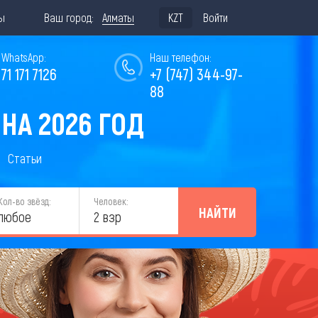
ы
Ваш город:
Алматы
KZT
Войти
WhatsApp:
Наш телефон:
771 171 7126
+7 (747) 344-97-
88
НА 2026 ГОД
Статьи
Кол-во звёзд:
Человек:
НАЙТИ
любое
2 взр