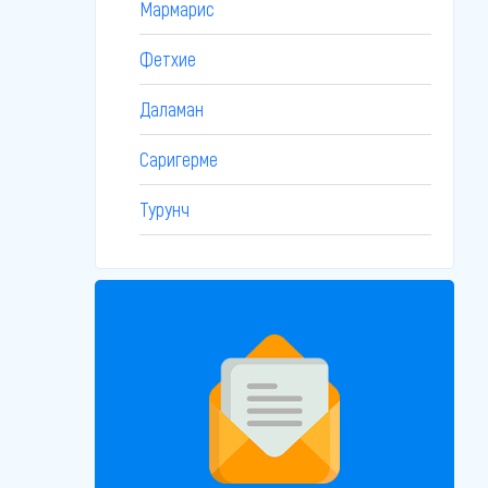
Мармарис
Фетхие
Даламан
Саригерме
Турунч