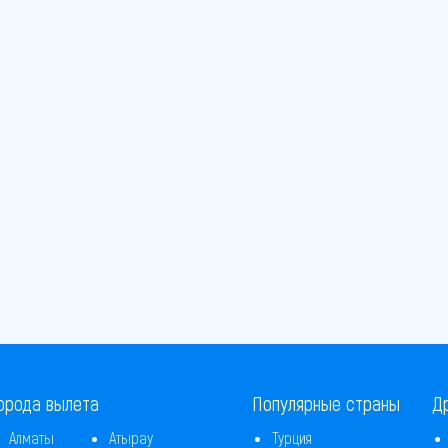
орода вылета
Популярные страны
Д
Алматы
Атырау
Турция