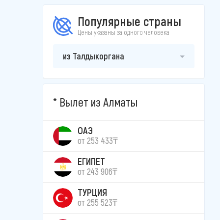
Популярные страны
Цены указаны за одного человека
из Талдыкоргана
Вылет из Алматы
ОАЭ
от 253 433₸
ЕГИПЕТ
от 243 906₸
ТУРЦИЯ
от 255 523₸