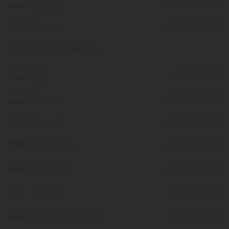
Египет
от 278 852 ₸
Турция
от 266 837 ₸
Вылет из Алматы
ОАЭ
от 253 199 ₸
Египет
от 250 824 ₸
Турция
от 254 104 ₸
Мальдивы
от 585 256 ₸
Таиланд
от 317 330 ₸
Грузия
от 219 471 ₸
Китай (Хайнань)
от 218 521 ₸