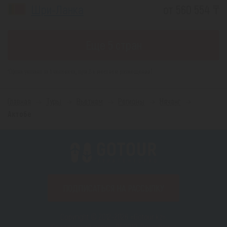
Шри-Ланка
от 560 554 ₸
Еще 5 стран
*(Цена указана за 1 человека, при 2-х местном размещении)
Главная
Туры
Вьетнам
Регионы
Нячанг
Актобе
ПОДПИСАТЬСЯ НА РАССЫЛКУ
Copyright © 2012–2026 «Gotour.kz».
Юридический адрес: 050010, Республика