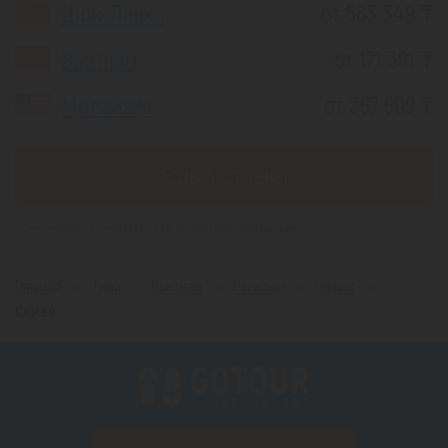
Шри-Ланка
от 563 349 ₸
Вьетнам
от 171 391 ₸
Малайзия
от 367 609 ₸
Еще 4 страны
*(Цена указана за 1 человека, при 2-х местном размещении)
Главная
Туры
Вьетнам
Регионы
Нячанг
Семей