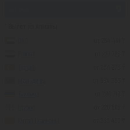
из Семея
Вылет из Алматы
ОАЭ
от 254 461 ₸
Египет
от 227 726 ₸
Турция
от 234 273 ₸
Мальдивы
от 584 355 ₸
Таиланд
от 280 719 ₸
Грузия
от 220 565 ₸
Китай (Хайнань)
от 233 455 ₸