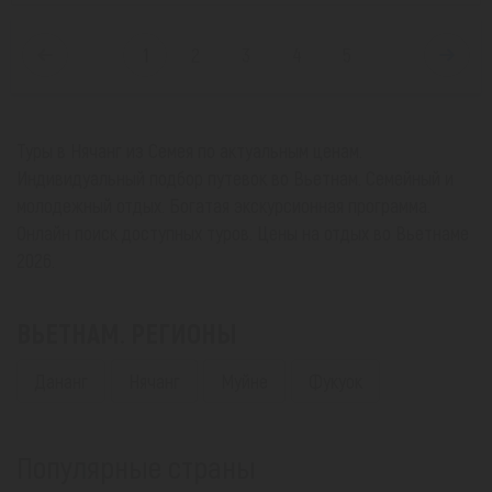
1
2
3
4
5
Туры в Нячанг из Семея по актуальным ценам.
Индивидуальный подбор путевок во Вьетнам. Семейный и
молодежный отдых. Богатая экскурсионная программа.
Онлайн поиск доступных туров. Цены на отдых во Вьетнаме
2026.
ВЬЕТНАМ. РЕГИОНЫ
Дананг
Нячанг
Муйне
Фукуок
Популярные страны