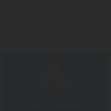
ROSAKA HOTEL 4*
Нячанг из города Алматы
с 07.08 на 5 дней, Завтрак включен
На 1 человека
от 213,874 ₸
ПОДРОБНЕЕ
от 179,728 ₸
Оставьте номер
и мы вам перезвоним!