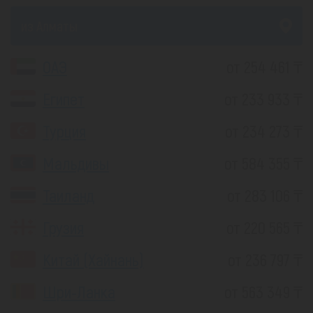
из Алматы
ОАЭ
от 254 461 ₸
Египет
от 233 933 ₸
Турция
от 234 273 ₸
Мальдивы
от 584 355 ₸
Таиланд
от 283 106 ₸
Грузия
от 220 565 ₸
Китай (Хайнань)
от 236 797 ₸
Шри-Ланка
от 563 349 ₸