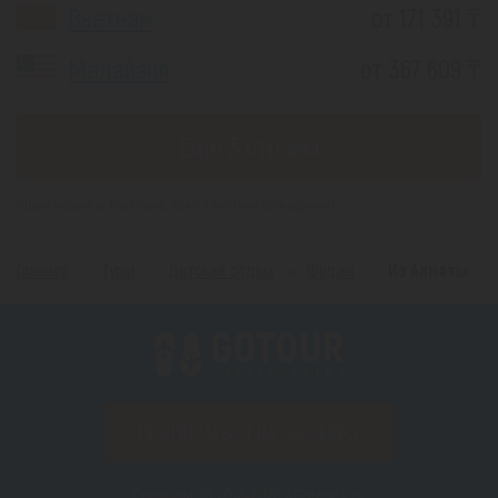
Вьетнам
от 171 391 ₸
Малайзия
от 367 609 ₸
Еще 3 страны
*(Цена указана за 1 человека, при 2-х местном размещении)
Главная
Туры
Детский отдых
Фиджи
Из Алматы
ПОДПИСАТЬСЯ НА РАССЫЛКУ
Copyright © 2012–2026 «Gotour.kz».