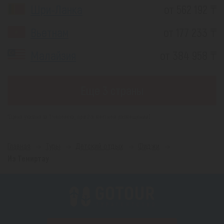
Шри-Ланка
от 562 192 ₸
Вьетнам
от 177 233 ₸
Малайзия
от 384 958 ₸
Еще 3 страны
*(Цена указана за 1 человека, при 2-х местном размещении)
Главная
Туры
Детский отдых
Фиджи
Из Темиртау