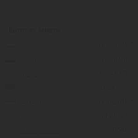
из Темиртау
Вылет из Алматы
ОАЭ
от 253 939 ₸
Египет
от 251 557 ₸
Турция
от 244 561 ₸
Мальдивы
от 583 155 ₸
Таиланд
от 292 054 ₸
Грузия
от 220 112 ₸
Китай (Хайнань)
от 230 594 ₸