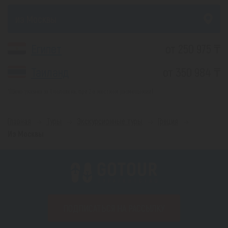
из Москвы
Египет
от 250 975 ₸
Таиланд
от 350 984 ₸
*(Цена указана за 1 человека, при 2-х местном размещении)
Главная
Туры
Экскурсионные туры
Греция
Из Москвы
ПОДПИСАТЬСЯ НА РАССЫЛКУ