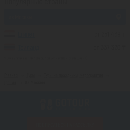
Популярные страны
из Москвы
Египет
от 251 439 ₸
Таиланд
от 337 320 ₸
*(Цена указана за 1 человека, при 2-х местном размещении)
Главная
Туры
Туры на праздники, мероприятия
Греция
Из Москвы
ПОДПИСАТЬСЯ НА РАССЫЛКУ