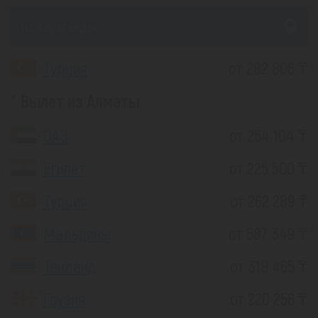
из Караганды
Турция
от 282 806 ₸
Вылет из Алматы
ОАЭ
от 254 104 ₸
Египет
от 225 500 ₸
Турция
от 262 289 ₸
Мальдивы
от 587 349 ₸
Таиланд
от 318 465 ₸
Грузия
от 220 256 ₸