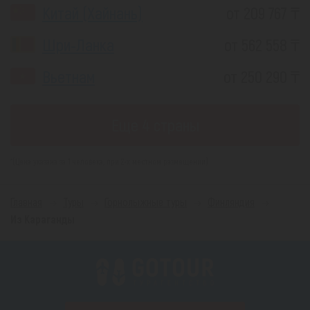
Китай (Хайнань)
от 209 767 ₸
Шри-Ланка
от 562 558 ₸
Вьетнам
от 250 290 ₸
Еще 4 страны
*(Цена указана за 1 человека, при 2-х местном размещении)
Главная
Туры
Горнолыжные туры
Финляндия
Из Караганды