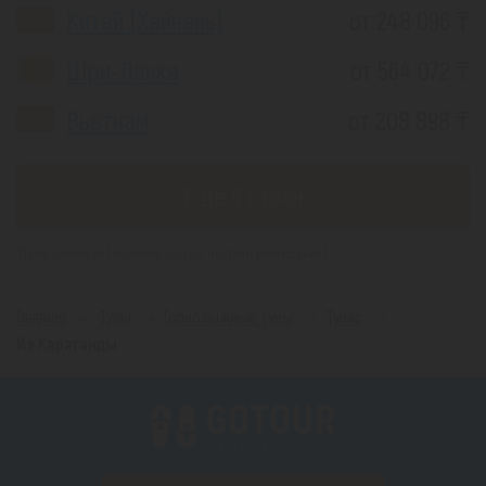
Китай (Хайнань)
от 248 096 ₸
Шри-Ланка
от 564 072 ₸
Вьетнам
от 208 898 ₸
Еще 5 стран
*(Цена указана за 1 человека, при 2-х местном размещении)
Главная
Туры
Горнолыжные туры
Тунис
Из Караганды