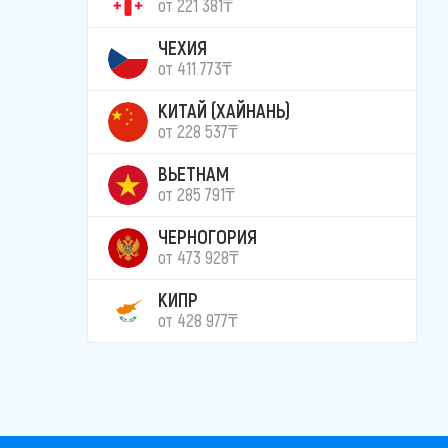
от 221 381₸
ЧЕХИЯ
от 411 773₸
КИТАЙ (ХАЙНАНЬ)
от 228 537₸
ВЬЕТНАМ
от 285 791₸
ЧЕРНОГОРИЯ
от 473 928₸
КИПР
от 428 977₸