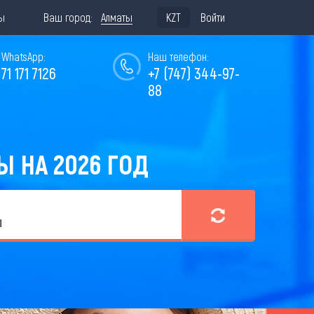
ы
Ваш город:
Алматы
KZT
Войти
WhatsApp:
Наш телефон:
771 171 7126
+7 (747) 344-97-
88
 НА 2026 ГОД
ы