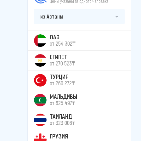
Цены указаны за одного человека
из Астаны
ОАЭ
от 254 302₸
ЕГИПЕТ
от 270 523₸
ТУРЦИЯ
от 260 272₸
МАЛЬДИВЫ
от 625 497₸
ТАИЛАНД
от 323 006₸
ГРУЗИЯ