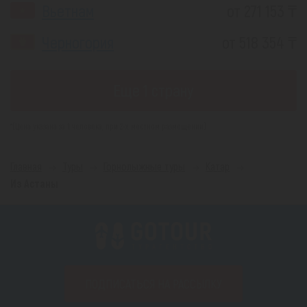
Вьетнам
от 271 153 ₸
Черногория
от 518 354 ₸
Еще 1 страну
*(Цена указана за 1 человека, при 2-х местном размещении)
Главная
Туры
Горнолыжные туры
Катар
Из Астаны
ПОДПИСАТЬСЯ НА РАССЫЛКУ