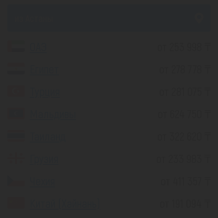
из Астаны
ОАЭ
от 253 998 ₸
Египет
от 278 778 ₸
Турция
от 281 075 ₸
Мальдивы
от 624 750 ₸
Таиланд
от 322 620 ₸
Грузия
от 233 983 ₸
Чехия
от 411 357 ₸
Китай (Хайнань)
от 191 094 ₸