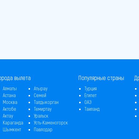
орода вылета
Популярные страны
Д
Алматы
Атырау
Турция
Астана
Семей
Египет
Москва
Талдыкорган
ОАЭ
Актобе
Темиртау
Таиланд
Актау
Уральск
Караганда
Усть-Каменогорск
Шымкент
Павлодар