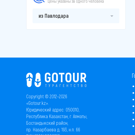
Цены указаны за одного человека
из Павлодара
Г
Copyright © 2012–2026
«Gotour.kz».
Юридический адрес: 050010,
Республика Казахстан, г. Алматы,
Бостандыкский район,
пр. Назарбаева д. 193, н.п. 66