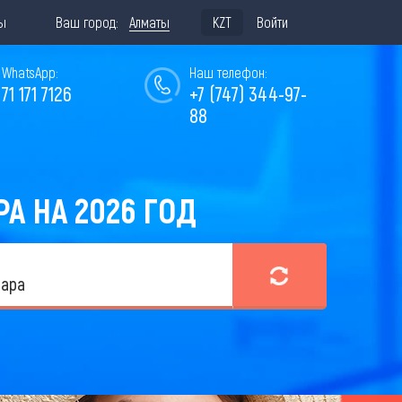
ы
Ваш город:
Алматы
KZT
Войти
WhatsApp:
Наш телефон:
771 171 7126
+7 (747) 344-97-
88
А НА 2026 ГОД
дара