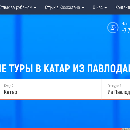
Отдых за рубежом
Отдых в Казахстане
О нас
Контакт
Наш 
+7 
ТУРЫ В КАТАР ИЗ ПАВЛОДАР
Куда?
Откуда?
Катар
Из Павло