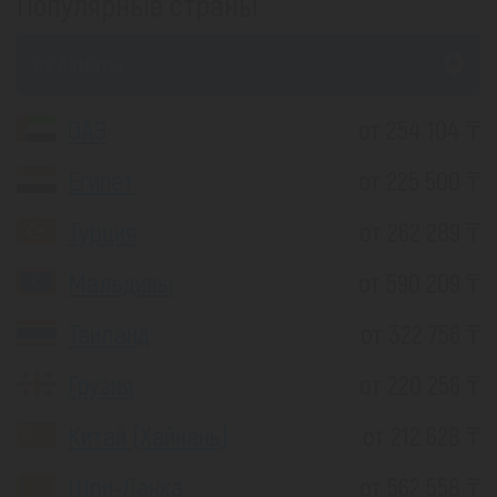
Популярные страны
из Алматы
ОАЭ
от 254 104 ₸
Египет
от 225 500 ₸
Турция
от 262 289 ₸
Мальдивы
от 590 209 ₸
Таиланд
от 322 756 ₸
Грузия
от 220 256 ₸
Китай (Хайнань)
от 212 628 ₸
Шри-Ланка
от 562 558 ₸