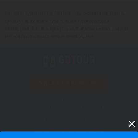
На сайте турагентства "GOTOUR" вы сможете подобрать
путевку через поиск тура по всем туроператорам
Казахстана. Воспользуейтесь календарем низких цен для
выбора подходящего направления отдыха.
ПОДПИСАТЬСЯ НА РАССЫЛКУ
Copyright © 2012–2026 «Gotour.kz».
Юридический адрес: 050010, Республика
Казахстан, г. Алматы, Бостандыкский район,
пр. Назарбаева д. 193, н.п. 66
БИН 180940008518
Сайт не является публичной офертой