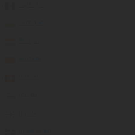
Барбадос
вылет из Алматы
Болгария
вылет из Алматы
Венгрия
вылет из Алматы
Вьетнам
вылет из Алматы
Гонконг
вылет из Алматы
Греция
вылет из Алматы
Грузия
вылет из Алматы
Доминикана