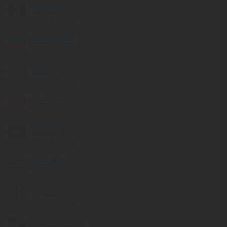
Барбадос
вылет из Алматы
Болгария
вылет из Алматы
Венгрия
вылет из Алматы
Вьетнам
вылет из Алматы
Гонконг
вылет из Алматы
Греция
вылет из Алматы
Грузия
вылет из Алматы
Доминикана