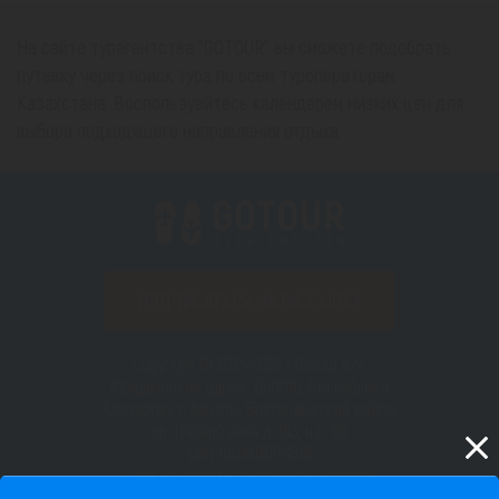
На сайте турагентства "GOTOUR" вы сможете подобрать
путевку через поиск тура по всем туроператорам
Казахстана. Воспользуейтесь календарем низких цен для
выбора подходящего направления отдыха.
ПОДПИСАТЬСЯ НА РАССЫЛКУ
Copyright © 2012–2026 «Gotour.kz».
Юридический адрес: 050010, Республика
Казахстан, г. Алматы, Бостандыкский район,
пр. Назарбаева д. 193, н.п. 66
БИН 180940008518
Сайт не является публичной офертой