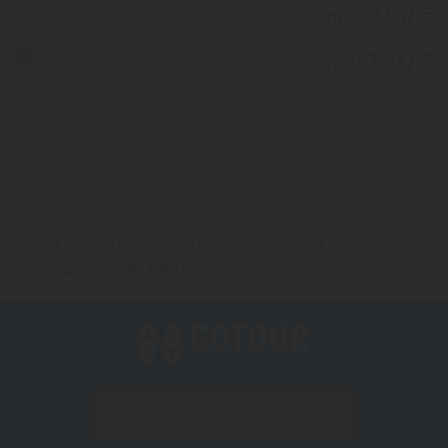
Вьетнам
от 226 597 ₸
Малайзия
от 383 837 ₸
Еще 3 страны
*(Цена указана за 1 человека, при 2-х местном размещении)
Главная
Туры
Раннее бронирование туров
Азербайджан
Из Алматы
ПОДПИСАТЬСЯ НА РАССЫЛКУ