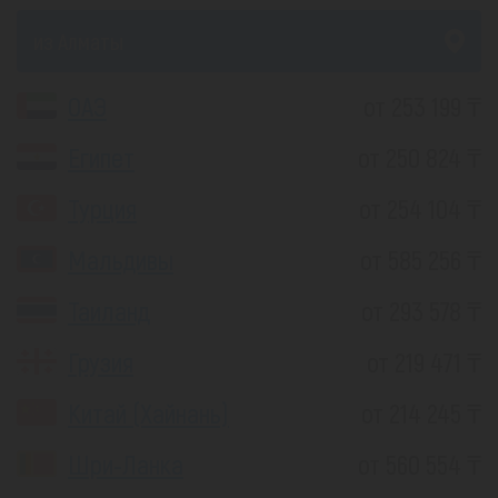
из Алматы
ОАЭ
от 253 199 ₸
Египет
от 250 824 ₸
Турция
от 254 104 ₸
Мальдивы
от 585 256 ₸
Таиланд
от 293 578 ₸
Грузия
от 219 471 ₸
Китай (Хайнань)
от 214 245 ₸
Шри-Ланка
от 560 554 ₸