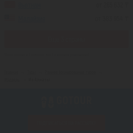
Вьетнам
от 265 632 ₸
Малайзия
от 383 954 ₸
Еще 3 страны
*(Цена указана за 1 человека, при 2-х местном размещении)
Главная
Туры
Раннее бронирование туров
Израиль
Из Алматы
ПОДПИСАТЬСЯ НА РАССЫЛКУ