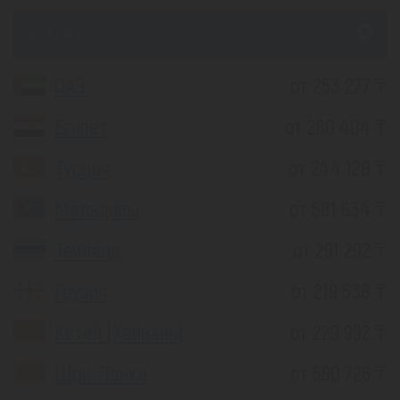
из Алматы
ОАЭ
от 253 277 ₸
Египет
от 260 404 ₸
Турция
от 244 128 ₸
Мальдивы
от 581 634 ₸
Таиланд
от 291 292 ₸
Грузия
от 219 538 ₸
Китай (Хайнань)
от 229 992 ₸
Шри-Ланка
от 560 726 ₸