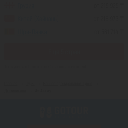
Грузия
от 219 925 ₸
Китай (Хайнань)
от 218 973 ₸
Шри-Ланка
от 561 714 ₸
Еще 5 стран
*(Цена указана за 1 человека, при 2-х местном размещении)
Главная
Туры
Раннее бронирование туров
Доминикана
Из Актау