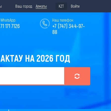
ы
Ваш город:
Алматы
KZT
Войти
WhatsApp:
Наш телефон:
771 171 7126
+7 (747) 344-97-
88
КТАУ НА 2026 ГОД