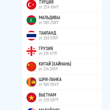
ТУРЦИЯ
от 254 104₸
МАЛЬДИВЫ
от 585 256₸
ТАИЛАНД
от 293 578₸
ГРУЗИЯ
от 219 471₸
КИТАЙ (ХАЙНАНЬ)
от 214 245₸
ШРИ-ЛАНКА
от 560 554₸
ВЬЕТНАМ
от 226 597₸
МАЛАЙЗИЯ