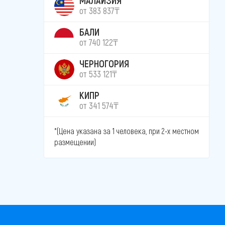
от 383 837₸
БАЛИ
от 740 122₸
ЧЕРНОГОРИЯ
от 533 121₸
КИПР
от 341 574₸
*(Цена указана за 1 человека, при 2-х местном
размещении)