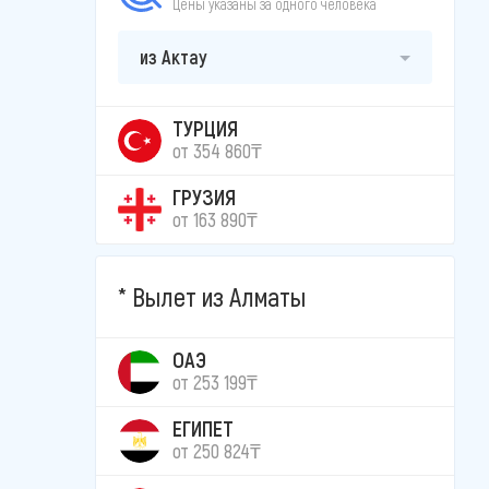
Цены указаны за одного человека
из Актау
ТУРЦИЯ
от 354 860₸
ГРУЗИЯ
от 163 890₸
Вылет из Алматы
ОАЭ
от 253 199₸
ЕГИПЕТ
от 250 824₸