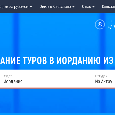
Отдых за рубежом
Отдых в Казахстане
О нас
Контакт
Наш 
+7 
АНИЕ ТУРОВ В ИОРДАНИЮ ИЗ А
Куда?
Откуда?
Иордания
Из Актау