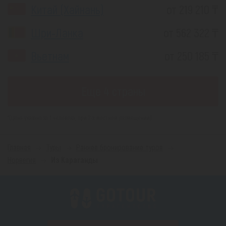
Китай (Хайнань)
от 219 210 ₸
Шри-Ланка
от 562 322 ₸
Вьетнам
от 250 185 ₸
Еще 4 страны
*(Цена указана за 1 человека, при 2-х местном размещении)
Главная
Туры
Раннее бронирование туров
Норвегия
Из Караганды