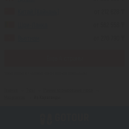
Китай (Хайнань)
от 212 628 ₸
Шри-Ланка
от 562 558 ₸
Вьетнам
от 270 790 ₸
Еще 4 страны
*(Цена указана за 1 человека, при 2-х местном размещении)
Главная
Туры
Раннее бронирование туров
Мадагаскар
Из Караганды