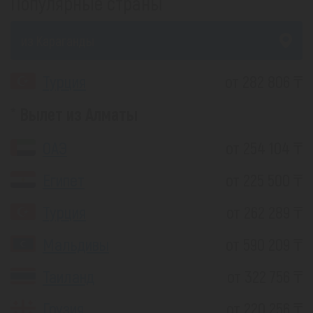
Популярные страны
из Караганды
Турция
от 282 806 ₸
Вылет из Алматы
ОАЭ
от 254 104 ₸
Египет
от 225 500 ₸
Турция
от 262 289 ₸
Мальдивы
от 590 209 ₸
Таиланд
от 322 756 ₸
Грузия
от 220 256 ₸