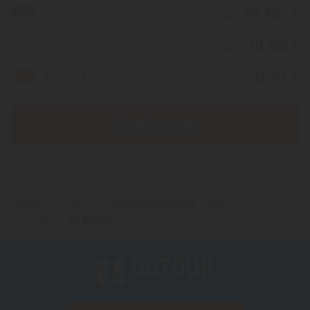
Таиланд
от 318 465 ₸
Грузия
от 220 256 ₸
Китай (Хайнань)
от 209 767 ₸
Еще 6 стран
*(Цена указана за 1 человека, при 2-х местном размещении)
Главная
Туры
Раннее бронирование туров
Сингапур
Из Атырау