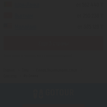
Шри-Ланка
от 562 440 ₸
Вьетнам
от 250 238 ₸
Малайзия
от 385 128 ₸
Еще 3 страны
*(Цена указана за 1 человека, при 2-х местном размещении)
Главная
Туры
Раннее бронирование туров
Сингапур
Из Семея