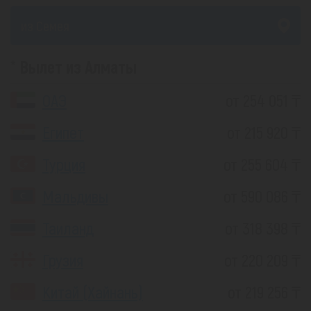
из Семея
Вылет из Алматы
ОАЭ
от 254 051 ₸
Египет
от 215 920 ₸
Турция
от 255 604 ₸
Мальдивы
от 590 086 ₸
Таиланд
от 318 398 ₸
Грузия
от 220 209 ₸
Китай (Хайнань)
от 219 256 ₸