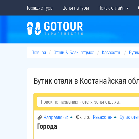
Горящие туры
Цены на туры
Поиск онлайн
Главная
Отели & Базы отдыха
Казахстан
Бутик
Бутик отели в Костанайская обл
Фильтр:
Казахстан
Бутик оте
Направления
Города