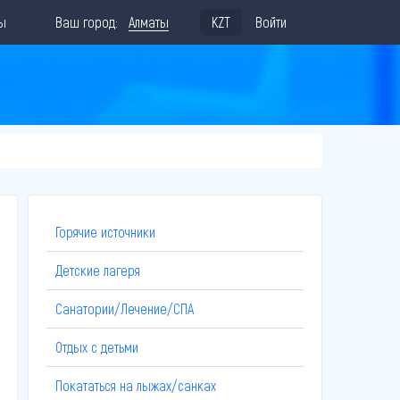
ы
Ваш город:
Алматы
KZT
Войти
Горячие источники
Детские лагеря
Санатории/Лечение/СПА
Отдых с детьми
Покататься на лыжах/санках