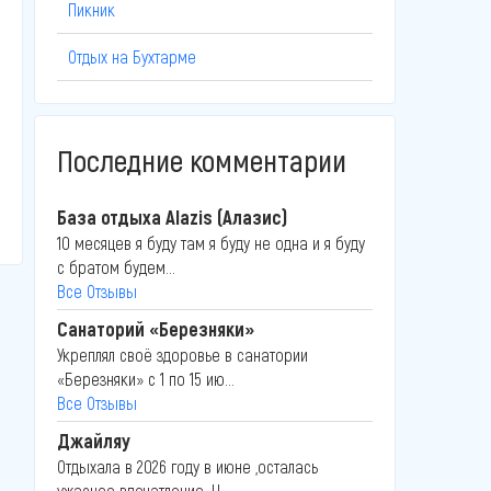
Пикник
Отдых на Бухтарме
Последние комментарии
База отдыха Alazis (Алазис)
10 месяцев я буду там я буду не одна и я буду
с братом будем...
Все Отзывы
Санаторий «Березняки»
Укреплял своё здоровье в санатории
«Березняки» с 1 по 15 ию...
Все Отзывы
Джайляу
Отдыхала в 2026 году в июне ,осталась
ужасное впечатление .Н...