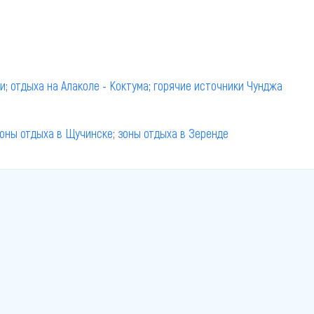
ши
;
отдыха на Алаколе - Коктума
;
горячие источники Чунджа
оны отдыха в Щучинске
;
зоны отдыха в Зеренде