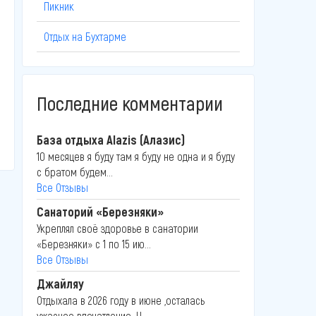
Пикник
Отдых на Бухтарме
Последние комментарии
База отдыха Alazis (Алазис)
10 месяцев я буду там я буду не одна и я буду
с братом будем...
Все Отзывы
Санаторий «Березняки»
Укреплял своё здоровье в санатории
«Березняки» с 1 по 15 ию...
Все Отзывы
Джайляу
Отдыхала в 2026 году в июне ,осталась
ужасное впечатление .Н...