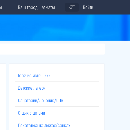
ы
Ваш город:
Алматы
KZT
Войти
Горячие источники
Детские лагеря
Санатории/Лечение/СПА
Отдых с детьми
Покататься на лыжах/санках