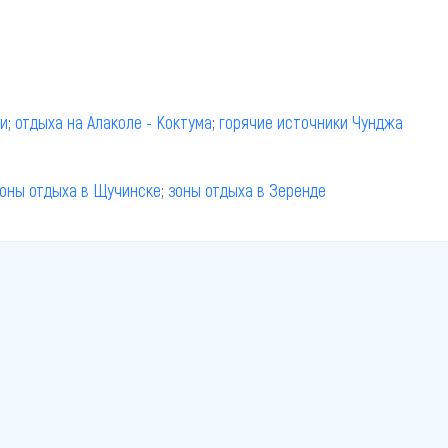
ши
;
отдыха на Алаколе - Коктума
;
горячие источники Чунджа
оны отдыха в Щучинске
;
зоны отдыха в Зеренде