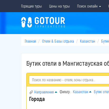
Горящие туры
Цены на туры
Поиск онлайн
Главная
Отели & Базы отдыха
Казахстан
Бутик
Бутик отели в Мангистауская об
Фильтр:
Казахстан
Бутик оте
Направления
Города