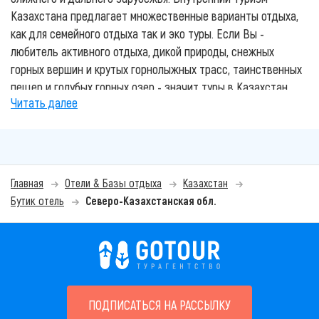
Казахстана предлагает множественные варианты отдыха,
как для семейного отдыха так и эко туры. Если Вы -
любитель активного отдыха, дикой природы, снежных
горных вершин и крутых горнолыжных трасс, таинственных
пещер и голубых горных озер - значит туры в Казахстан
Читать далее
Вас приятно удивят. Этот отдых не только зарядит вас
энерргией, но и подарит незабываемые эмоции.
Лучшие курорты Казахстана, гостиницы и зоны отдыха
представлены на нашем сайте. Основные и популярные
Главная
Отели & Базы отдыха
Казахстан
направления отдыха в Казахстане: отдых на Алаколе,
Бутик отель
Северо-Казахстанская обл.
Боровое, Горячие источники и другие. Вы также
можете
воспользоваться услугами наших
квалифицированных турагентов
для подбора и
бронирования своего отдыха. Мы знаем все о лучшем и
комфортном отдыхе в Казахстане.
Всю красоту, историю и глубину традиций Казахского
ПОДПИСАТЬСЯ НА РАССЫЛКУ