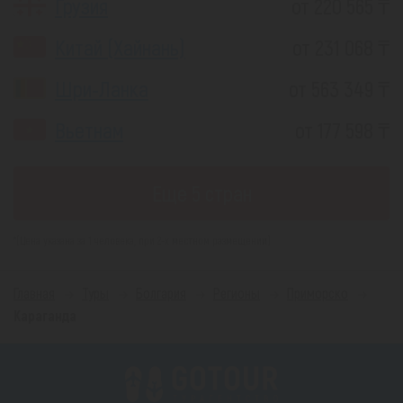
Грузия
от 220 565 ₸
Китай (Хайнань)
от 231 068 ₸
Шри-Ланка
от 563 349 ₸
Вьетнам
от 177 598 ₸
Еще 5 стран
*(Цена указана за 1 человека, при 2-х местном размещении)
Главная
Туры
Болгария
Регионы
Приморско
Караганда