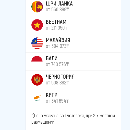
ШРИ-ЛАНКА
от 560 899₸
ВЬЕТНАМ
от 211 050₸
МАЛАЙЗИЯ
от 384 073₸
БАЛИ
от 740 576₸
ЧЕРНОГОРИЯ
от 508 882₸
КИПР
от 341 654₸
*(Цена указана за 1 человека, при 2-х местном
размещении)