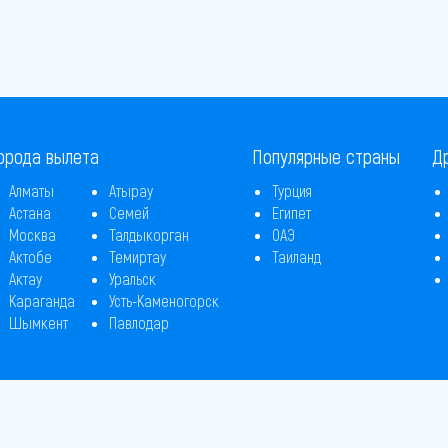
орода вылета
Популярные страны
Д
Алматы
Атырау
Турция
Астана
Семей
Египет
Москва
Талдыкорган
ОАЭ
Актобе
Темиртау
Таиланд
Актау
Уральск
Караганда
Усть-Каменогорск
Шымкент
Павлодар