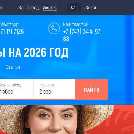
ы
Ваш город:
Алматы
KZT
Войти
WhatsApp:
Наш телефон:
771 171 7126
+7 (747) 344-97-
88
 НА 2026 ГОД
Статьи
Кол-во звёзд:
Человек:
НАЙТИ
любое
2 взр