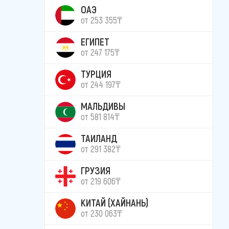
ОАЭ
от 253 355₸
ЕГИПЕТ
от 247 175₸
ТУРЦИЯ
от 244 197₸
МАЛЬДИВЫ
от 581 814₸
ТАИЛАНД
от 291 382₸
ГРУЗИЯ
от 219 606₸
КИТАЙ (ХАЙНАНЬ)
от 230 063₸