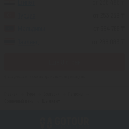
Египет
от 236 486 ₸
Турция
от 253 258 ₸
Мальдивы
от 584 766 ₸
Таиланд
от 288 083 ₸
Еще 8 стран
*(Цена указана за 1 человека, при 2-х местном размещении)
Главная
Туры
Болгария
Регионы
Солнечный день
Шымкент