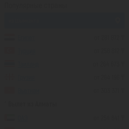
Популярные страны
из Шымкента
Египет
от 281 872 ₸
Турция
от 258 812 ₸
Таиланд
от 264 673 ₸
Грузия
от 264 196 ₸
Вьетнам
от 303 371 ₸
Вылет из Алматы
ОАЭ
от 254 641 ₸