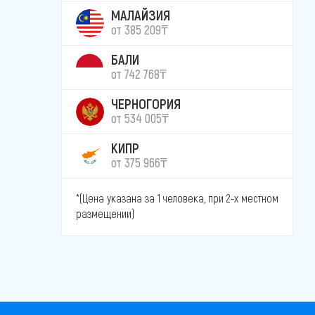
МАЛАЙЗИЯ
от 385 209₸
БАЛИ
от 742 768₸
ЧЕРНОГОРИЯ
от 534 005₸
КИПР
от 375 966₸
*(Цена указана за 1 человека, при 2-х местном
размещении)