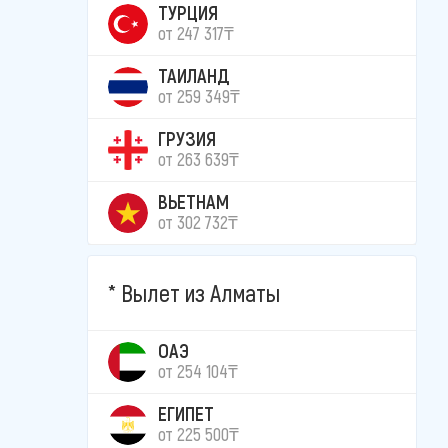
ТУРЦИЯ
от 247 317₸
ТАИЛАНД
от 259 349₸
ГРУЗИЯ
от 263 639₸
ВЬЕТНАМ
от 302 732₸
Вылет из Алматы
ОАЭ
от 254 104₸
ЕГИПЕТ
от 225 500₸