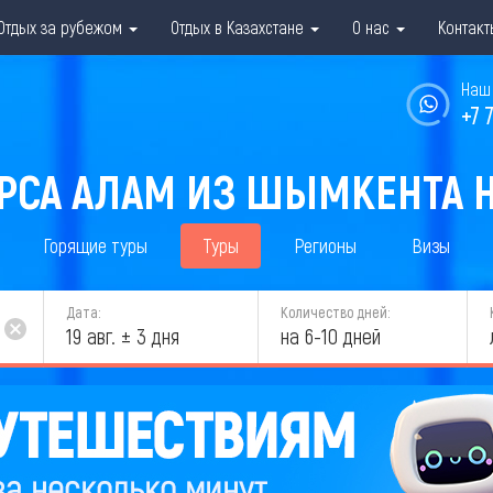
Отдых за рубежом
Отдых в Казахстане
О нас
Контакт
Наш 
+7 
РСА АЛАМ ИЗ ШЫМКЕНТА Н
Горящие туры
Туры
Регионы
Визы
Дата:
Количество дней:
19 авг. ± 3 дня
на 6-10 дней