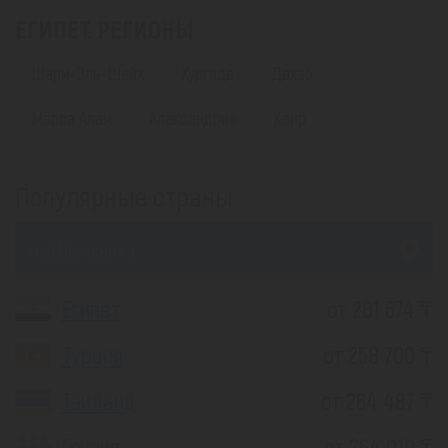
ЕГИПЕТ. РЕГИОНЫ
Шарм-Эль-Шейх
Хургада
Дахаб
Марса Алам
Александрия
Каир
Популярные страны
из Шымкента
Египет
от 281 674 ₸
Турция
от 258 700 ₸
Таиланд
от 264 487 ₸
Грузия
от 264 010 ₸