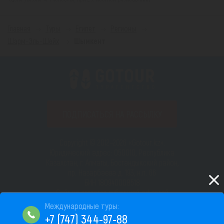
Главная
Туры
Египет
Регионы
Шарм-Эль-Шейх
Шымкент
ПОДПИСАТЬСЯ НА РАССЫЛКУ
Copyright © 2012–2026 «Gotour.kz».
Юридический адрес: 050010, Республика
Казахстан, г. Алматы, Бостандыкский район,
пр. Назарбаева д. 193, н.п. 66
БИН 180940008518
Сайт не является публичной офертой
Пользовательское соглашение
+7 (747) 344-97-88