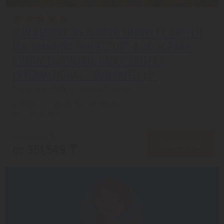
SUN RESORT AQUA PARK SHARM EL-SHEIKH
(EX. AMARINA SUN RESORT & AQUA PARK
SHARM EL-SHEIKH; RAOUF HOTELS
INTERNATIONAL - SUN HOTEL) 5*
Шарм-эль-Шейх из города Шымкент
с 18.09 на 7 дней, Все включено
На 1 человека
от 439,920 ₸
ПОДРОБНЕЕ
от 351,549 ₸