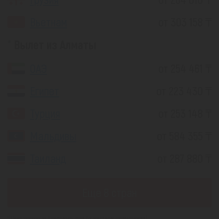
Вьетнам
от 303 158 ₸
Вылет из Алматы
ОАЭ
от 254 461 ₸
Египет
от 223 430 ₸
Турция
от 253 148 ₸
Мальдивы
от 584 355 ₸
Таиланд
от 287 880 ₸
Еще 8 стран
*(Цена указана за 1 человека, при 2-х местном размещении)