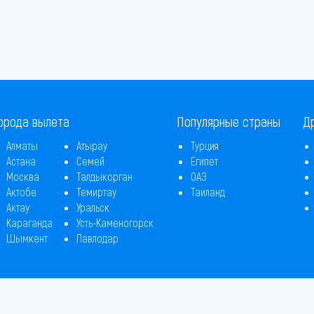
орода вылета
Популярные страны
Д
Алматы
Атырау
Турция
Астана
Семей
Египет
Москва
Талдыкорган
ОАЭ
Актобе
Темиртау
Таиланд
Актау
Уральск
Караганда
Усть-Каменогорск
Шымкент
Павлодар