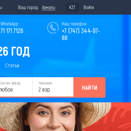
ы
Ваш город:
Алматы
KZT
Войти
WhatsApp:
Наш телефон:
771 171 7126
+7 (747) 344-97-
88
26 ГОД
Статьи
Кол-во звёзд:
Человек:
НАЙТИ
любое
2 взр