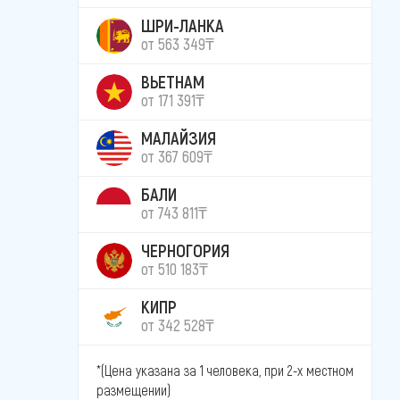
ШРИ-ЛАНКА
от 563 349₸
ВЬЕТНАМ
от 171 391₸
МАЛАЙЗИЯ
от 367 609₸
БАЛИ
от 743 811₸
ЧЕРНОГОРИЯ
от 510 183₸
КИПР
от 342 528₸
*(Цена указана за 1 человека, при 2-х местном
размещении)