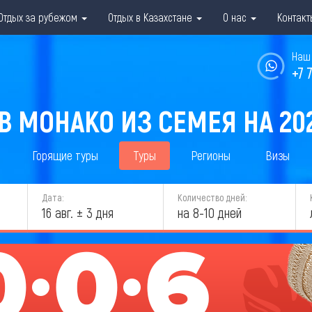
Отдых за рубежом
Отдых в Казахстане
О нас
Контакт
Наш 
+7 
В МОНАКО ИЗ СЕМЕЯ НА 20
Горящие туры
Туры
Регионы
Визы
Дата:
Количество дней:
16 авг. ± 3 дня
на 8-10 дней