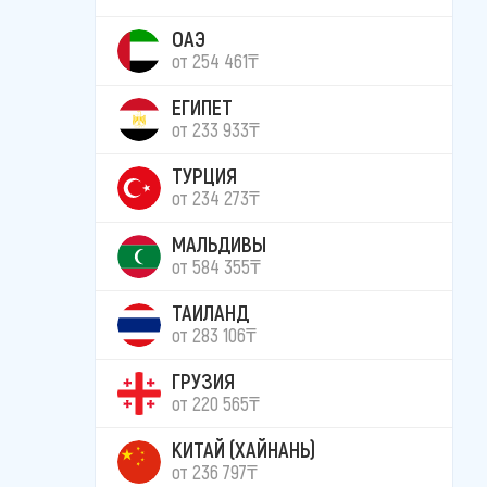
ОАЭ
от 254 461₸
ЕГИПЕТ
от 233 933₸
ТУРЦИЯ
от 234 273₸
МАЛЬДИВЫ
от 584 355₸
ТАИЛАНД
от 283 106₸
ГРУЗИЯ
от 220 565₸
КИТАЙ (ХАЙНАНЬ)
от 236 797₸