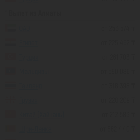
Вылет из Алматы
ОАЭ
от 253 574 ₸
Египет
от 225 452 ₸
Турция
от 261 703 ₸
Мальдивы
от 590 086 ₸
Таиланд
от 318 398 ₸
Грузия
от 220 209 ₸
Китай (Хайнань)
от 212 583 ₸
Шри-Ланка
от 562 440 ₸