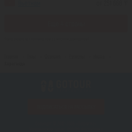
Вьетнам
от 251 668 ₸
Еще 4 страны
*(Цена указана за 1 человека, при 2-х местном размещении)
Главная
Туры
Франция
Регионы
Ницца
Караганда
ПОДПИСАТЬСЯ НА РАССЫЛКУ
Copyright © 2012–2026 «Gotour.kz».
Юридический адрес: 050010, Республика