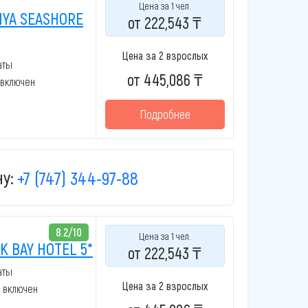
Цена за 1 чел.
YA SEASHORE
от 222,543 ₸
Цена за 2 взрослых
аты
от 445,086 ₸
 включен
Подробнее
у:
+7 (747) 344-97-88
8.2/10
Цена за 1 чел.
 BAY HOTEL 5*
от 222,543 ₸
аты
Цена за 2 взрослых
к включен