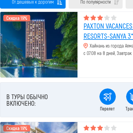
От дешевых к дорогим
По популярности
Скидка 19%
PAXTON VACANCES
RESORTS-SANYA 3
Хайнань из города Алм
с 07.08 на 8 дней, Завтрак
В ТУРЫ ОБЫЧНО
ВКЛЮЧЕНО:
Перелет
Тра
Скидка 19%