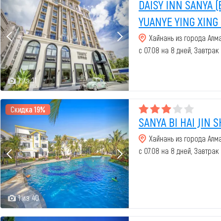
DAISY INN SANYA (
YUANYE YING XING 
Хайнань из города Алм
с 07.08 на 8 дней, Завтрак
1 из 11
Скидка 19%
SANYA BI HAI JIN 
Хайнань из города Алм
с 07.08 на 8 дней, Завтрак
1 из 40