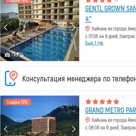
Скидка 19%
GENTL GROWN SAN
4*
Хайнань из города Алм
с 07.08 на 8 дней, Завтрак
Еще 1 тур
1 из 24
Консультация менеджера по телефон
Скидка 19%
GRAND METRO PARK
Хайнань из города Алм
с 08.08 на 8 дней, Завтра