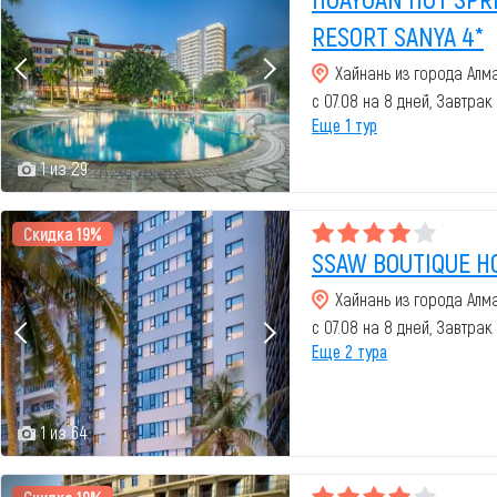
RESORT SANYA 4*
Хайнань из города Алм
с 07.08 на 8 дней, Завтрак
Еще 1 тур
1 из 29
Скидка 19%
SSAW BOUTIQUE HO
Хайнань из города Алм
с 07.08 на 8 дней, Завтрак
Еще 2 тура
1 из 64