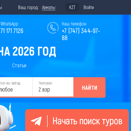
ы
Ваш город:
Алматы
KZT
Войти
WhatsApp:
Наш телефон:
771 171 7126
+7 (747) 344-97-
88
А 2026 ГОД
Статьи
Кол-во звёзд:
Человек:
НАЙТИ
любое
2 взр