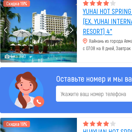
Скидка 19%
YUHAI HOT SPRING
(EX. YUHAI INTER
RESORT) 4*
Хайнань из города Алм
с 07.08 на 8 дней, Завтрак
1 из 300
Оставьте номер и мы в
Скидка 19%
HUAYUAN HOT SPR