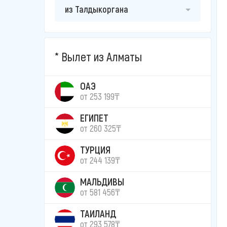
из Талдыкоргана
Вылет из Алматы
ОАЭ
от 253 199₸
ЕГИПЕТ
от 260 325₸
ТУРЦИЯ
от 244 139₸
МАЛЬДИВЫ
от 581 456₸
ТАИЛАНД
от 293 578₸