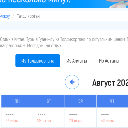
нчжоу
Талдыкорган
Отдых в Китае. Туры в Гуанчжоу из Талдыкоргана по актуальным ценам. 
направлениям. Молодежный отдых.
Из Талдыкоргана
Из Алматы
Из Астаны
Август
20
ПН
ВТ
СР
ЧТ
----
----
----
----
27 июля
28 июля
29 июля
30 июля