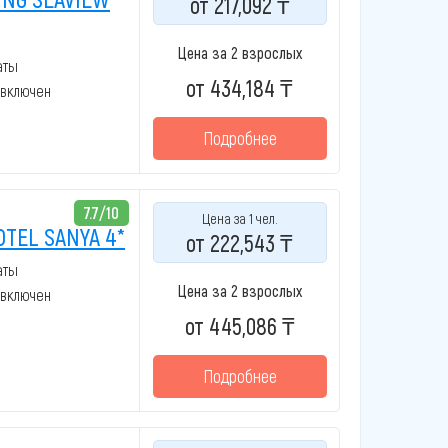
от 217,092 ₸
Цена за 2 взрослых
аты
от 434,184 ₸
 включен
Подробнее
7.7/10
Цена за 1 чел.
TEL SANYA 4*
от 222,543 ₸
аты
Цена за 2 взрослых
 включен
от 445,086 ₸
Подробнее