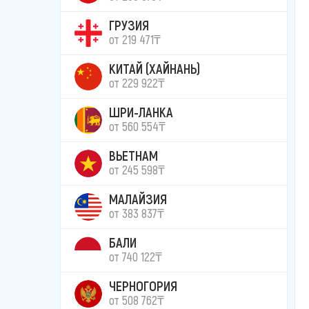
ГРУЗИЯ
от 219 471₸
КИТАЙ (ХАЙНАНЬ)
от 229 922₸
ШРИ-ЛАНКА
от 560 554₸
ВЬЕТНАМ
от 245 598₸
МАЛАЙЗИЯ
от 383 837₸
БАЛИ
от 740 122₸
ЧЕРНОГОРИЯ
от 508 762₸