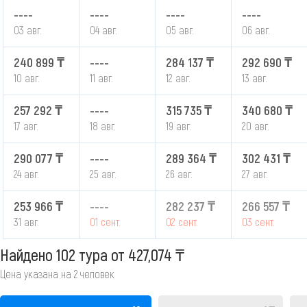
----
----
----
----
03 авг.
04 авг.
05 авг.
06 авг.
240 899 ₸
----
284 137 ₸
292 690 ₸
10 авг.
11 авг.
12 авг.
13 авг.
257 292 ₸
----
315 735 ₸
340 680 ₸
17 авг.
18 авг.
19 авг.
20 авг.
290 077 ₸
----
289 364 ₸
302 431 ₸
24 авг.
25 авг.
26 авг.
27 авг.
253 966 ₸
----
282 237 ₸
266 557 ₸
31 авг.
01 сент.
02 сент.
03 сент.
Найдено 102 тура
от 427,074 ₸
Цена указана на 2 человек