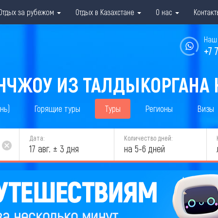
Отдых за рубежом
Отдых в Казахстане
О нас
Контакт
Наш 
+7 
АНЧЖОУ ИЗ ТАЛДЫКОРГАНА Н
нь)
Горящие туры
Туры
Регионы
Визы
Дата:
Количество дней:
17 авг. ± 3 дня
на 5-6 дней