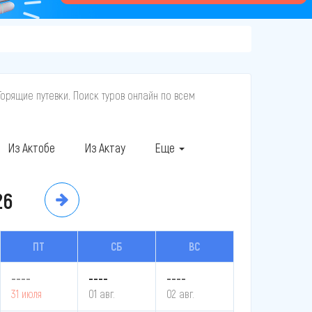
Горящие путевки. Поиск туров онлайн по всем
Из Актобе
Из Актау
Еще
26
ПТ
СБ
ВС
----
----
----
31 июля
01 авг.
02 авг.