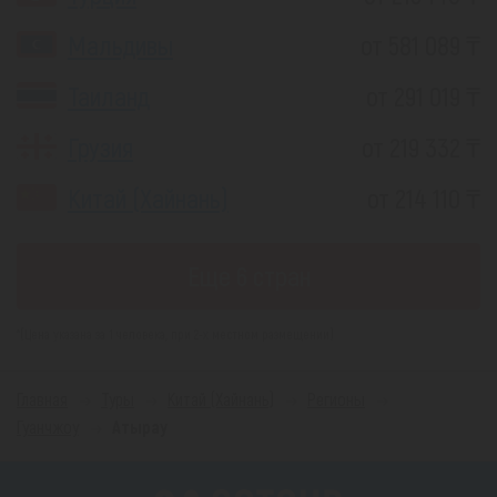
Мальдивы
от 581 089 ₸
Таиланд
от 291 019 ₸
Грузия
от 219 332 ₸
Китай (Хайнань)
от 214 110 ₸
Еще 6 стран
*(Цена указана за 1 человека, при 2-х местном размещении)
Главная
Туры
Китай (Хайнань)
Регионы
Гуанчжоу
Атырау