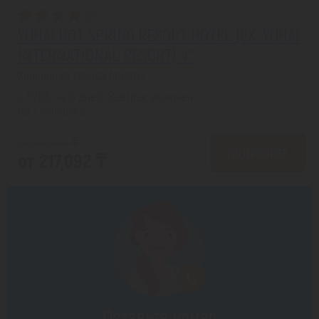
YUHAI HOT SPRING RESORT HOTEL (EX. YUHAI
INTERNATIONAL RESORT) 4*
Хайнань из города Алматы
с 07.08 на 8 дней, Завтрак включен
На 1 человека
от 268,470 ₸
ПОДРОБНЕЕ
от 217,092 ₸
Оставьте номер