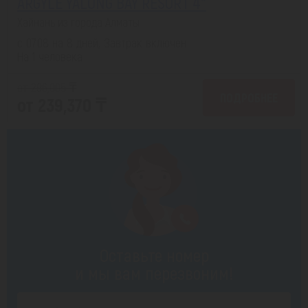
ARGYLE YALONG BAY RESORT 4*
Хайнань из города Алматы
с 07.08 на 8 дней, Завтрак включен
На 1 человека
от 296,005 ₸
ПОДРОБНЕЕ
от 239,370 ₸
Оставьте номер
и мы вам перезвоним!