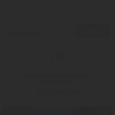
Хайнань из города Алматы
с 07.08 на 8 дней, Завтрак включен
На 1 человека
от 275,354 ₸
ПОДРОБНЕЕ
от 222,543 ₸
Консультация менеджера
по телефону:
+7 (747) 344-97-88
Скидка 19%
8.2/10