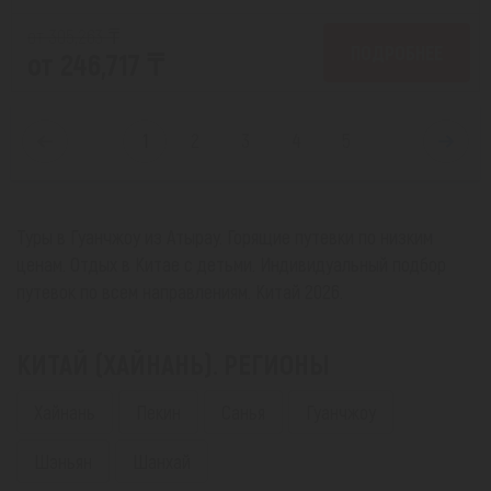
от 305,263 ₸
ПОДРОБНЕЕ
от 246,717 ₸
1
2
3
4
5
Туры в Гуанчжоу из Атырау. Горящие путевки по низким
ценам. Отдых в Китае с детьми. Индивидуальный подбор
путевок по всем направлениям. Китай 2026.
КИТАЙ (ХАЙНАНЬ). РЕГИОНЫ
Хайнань
Пекин
Санья
Гуанчжоу
Шэньян
Шанхай